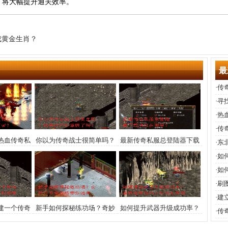
蛋，将大幅提升通关效率。
？
成黄金生肖？
最
·
传
键
·
寻
组
·
热
攻
·
传
热血传奇私
你以为传奇战士很简单吗？
最新传奇私服总登陆器下载
·
东
峰王者？
这些技巧你掌握了吗？
地址在哪里？
·
如
升
·
如
·
刷
·
建
建一个传奇
新手如何探秘练功场？奇妙
如何提升武器升级成功率？
·
传
与盈利攻略
冒险全攻略带你通关
掌握这些技巧让你告别失败