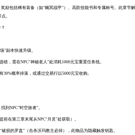
奖励包括稀有装备（如“幽冥战甲”）、高阶技能书和专属称号。此章节
节点。
件？
广场”副本快速升级。
选错，需在NPC“神秘老人”处消耗1000元宝重置任务线。
有30%概率掉落，或通过交易行以5000元宝收购。
，找到NPC“时空旅者”。
需提前在第三章末尾从NPC“月灵”处获取）。
带“破损的罗盘”（击杀沃玛教主必掉），此物品为隐藏触发钥匙。