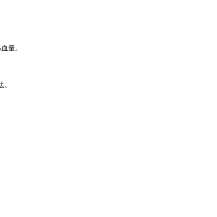
%血量。
法。