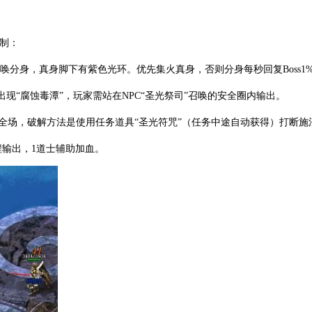
机制：
ss会召唤分身，真身脚下有紫色光环。优先集火真身，否则分身每秒回复Boss1
缘出现“腐蚀毒潭”，玩家需站在NPC“圣光祭司”召唤的安全圈内输出。
后秒杀全场，破解方法是使用任务道具“圣光符咒”（任务中途自动获得）打断施
程输出，1道士辅助加血。