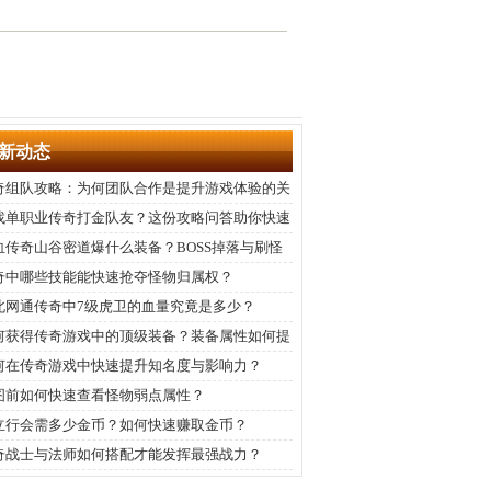
新动态
奇组队攻略：为何团队合作是提升游戏体验的关
？
找单职业传奇打金队友？这份攻略问答助你快速
队变强
血传奇山谷密道爆什么装备？BOSS掉落与刷怪
略全解析
奇中哪些技能能快速抢夺怪物归属权？
北网通传奇中7级虎卫的血量究竟是多少？
何获得传奇游戏中的顶级装备？装备属性如何提
？
何在传奇游戏中快速提升知名度与影响力？
图前如何快速查看怪物弱点属性？
立行会需多少金币？如何快速赚取金币？
奇战士与法师如何搭配才能发挥最强战力？