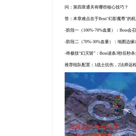
问：第四章通关有哪些核心技巧？
答：本章难点在于Boss“幻影魔尊”的
-阶段一（100%-70%血量）：Bo
-阶段二（70%-30%血量）：地图边
-终极技“幻灭斩”：Boss读条3秒
推荐组队配置：1战士抗伤，2法师远