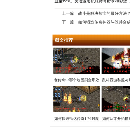
血量Boss。灵活运用私服特有命令和彩
上一篇：
战斗是解决烦恼的最好方法
下一篇：
如何锻造传奇神器斗笠并合
图文推荐
老传奇中哪个地图刷金币效
乱斗西游私服与
率最高？求最佳打金地点推
服，谁才是巅
荐。
如何快速抵达传奇1.76封魔
如何从零开始搭
殿？
私服？完整流程