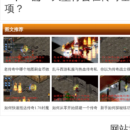
项？
图文推荐
老传奇中哪个地图刷金币效
乱斗西游私服与热血传奇私
你以为传奇战士
率最高？求最佳打金地点推
服，谁才是巅峰王者？
这些技巧你掌
荐。
如何快速抵达传奇1.76封魔
如何从零开始搭建一个传奇
新手如何探秘练
殿？
私服？完整流程与盈利攻略
冒险全攻略带
网站