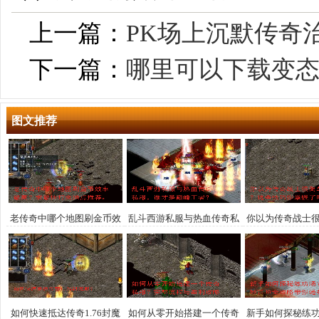
上一篇：
PK场上沉默传奇
下一篇：
哪里可以下载变
图文推荐
老传奇中哪个地图刷金币效
乱斗西游私服与热血传奇私
你以为传奇战士
率最高？求最佳打金地点推
服，谁才是巅峰王者？
这些技巧你掌
荐。
如何快速抵达传奇1.76封魔
如何从零开始搭建一个传奇
新手如何探秘练