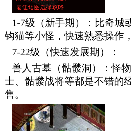
1-7级（新手期）：比奇
钩猫等小怪，快速熟悉操作
7-22级（快速发展期）：
兽人古墓（骷髅洞）：怪
士、骷髅战将等都是不错的
售。