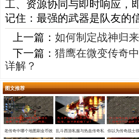
工、资源协同与即时响应，
记住：最强的武器是队友的
上一篇：
如何制定战神归来
下一篇：
猎鹰在微变传奇
详解？
图文推荐
老传奇中哪个地图刷金币效
乱斗西游私服与热血传奇私
你以为传奇战士
率最高？求最佳打金地点推
服，谁才是巅峰王者？
这些技巧你掌