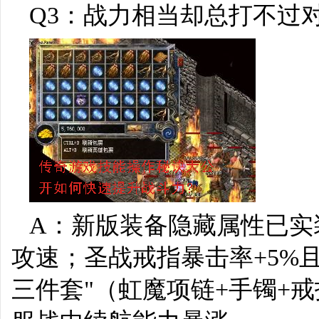
Q3：战力相当却总打不过
A：新版装备隐藏属性已实
攻速；圣战戒指暴击率+5%
三件套"（虹魔项链+手镯+