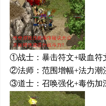
①战士：暴击符文+吸血符
②法师：范围增幅+法力潮
③道士：召唤强化+毒伤加