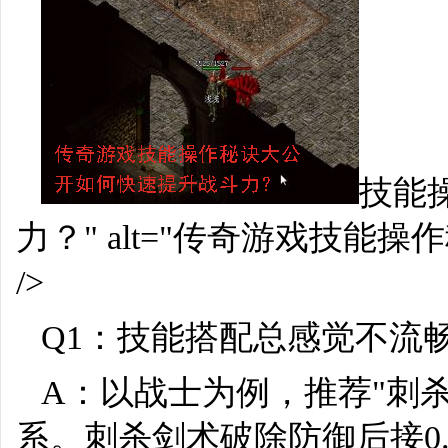
技能
力？" alt="传奇游戏技
/>
Q1：技能搭配总感觉不流
A：以战士为例，推荐"刺杀
系。刺杀剑术破除防御后接0