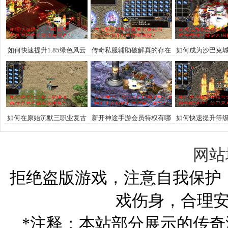
如何快速提升1.85绿色风云
传奇私服辅助破解真的存在
如何成为沙巴克
复古传奇的等级与装备？
吗？如何揭开游戏隐藏奥
传奇制胜秘诀
秘？
如何在原始沉默三职业复古
新开神途手游会员特权有哪
如何快速提升等
传奇中寻回游戏本真？
些？如何利用会员福利快速
合击技能如何搭
提升战力？
巴克攻城战术
网站
拒绝盗版游戏，注意自我保护
戏伤身，合理
*注释：本站部分展示的传