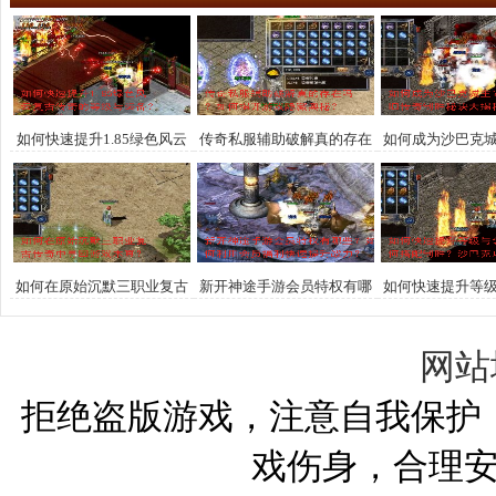
如何快速提升1.85绿色风云
传奇私服辅助破解真的存在
如何成为沙巴克
复古传奇的等级与装备？
吗？如何揭开游戏隐藏奥
传奇制胜秘诀
秘？
如何在原始沉默三职业复古
新开神途手游会员特权有哪
如何快速提升等
传奇中寻回游戏本真？
些？如何利用会员福利快速
合击技能如何搭
提升战力？
巴克攻城战术
网站
拒绝盗版游戏，注意自我保护
戏伤身，合理