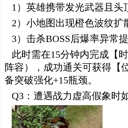
1）英雄携带发光武器且头
2）小地图出现橙色波纹扩
3）击杀BOSS后爆率异常提
此时需在15分钟内完成【时
阵容），成功通关可获得【位
备突破强化+15瓶颈。
Q3：遭遇战力虚高假象时