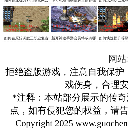
如何快速提升1.85绿色风云
传奇私服辅助破解真的存在
如何成为沙巴克
复古传奇的等级与装备？
吗？如何揭开游戏隐藏奥
传奇制胜秘诀
秘？
如何在原始沉默三职业复古
新开神途手游会员特权有哪
如何快速提升等
传奇中寻回游戏本真？
些？如何利用会员福利快速
合击技能如何搭
提升战力？
巴克攻城战术
网站
拒绝盗版游戏，注意自我保护
戏伤身，合理
*注释：本站部分展示的传
点，如有侵犯您的权益，请
Copyright 2025 www.gu