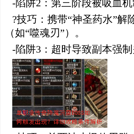
-陷阱2：第三阶段被吸血
?技巧：携带“神圣药水”
（如“噬魂刃”）。
-陷阱3：超时导致副本强