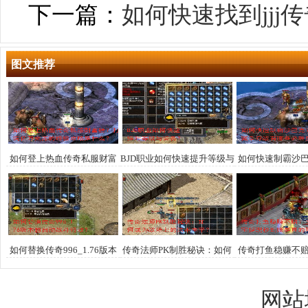
下一篇：
如何快速找到jj
图文推荐
如何登上热血传奇私服财富
BJD职业如何快速提升等级与
如何快速制霸沙
榜？打造亿万金库的终极攻
装备？
宝藏争夺战有哪
略是什么？
巧？
如何替换传奇996_1.76版本
传奇法师PK制胜秘诀：如何
传奇打鱼稳赚不
的自动战斗特效？
成为战场上的法术主宰？
提现秒到账是
网站