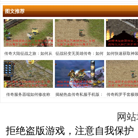
图文推荐
传奇大陆征战之旅：如何从
征战轻变无英雄传奇：如何
如何快速获取神
新手蜕变为高手？攻略大全
从新手快速成长为高手？
法大陆冒险
为你指明方向
传奇服务器端如何修改称
揭秘热血传奇私服手机版：
传奇阎罗手套极
号？图文解说人物称号设置
隐藏宝藏究竟藏在哪里？
获取？属性详解
详细步骤
网站
拒绝盗版游戏，注意自我保护