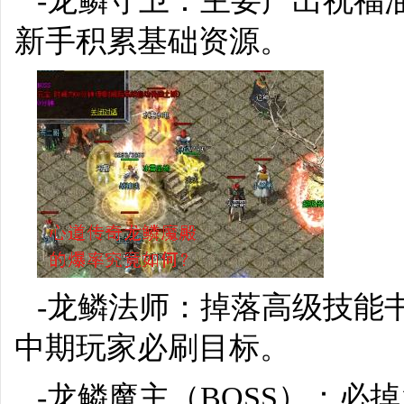
-龙鳞守卫：主要产出祝福
新手积累基础资源。
-龙鳞法师：掉落高级技能
中期玩家必刷目标。
-龙鳞魔主（BOSS）：必