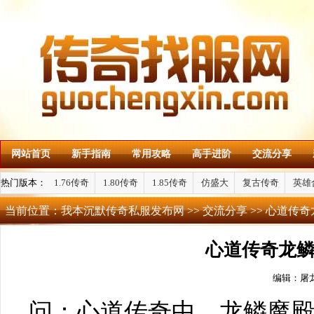
网站首页
新手指南
常用攻略
高手进阶
交流分享
热门版本：
1.76传奇
1.80传奇
1.85传奇
仿盛大
复古传奇
英雄
当前位置：
我本沉默传奇私服发布网
>>
交流分享
>> 心道传
心道传奇龙
编辑：屠
问：心道传奇中，龙鳞魔