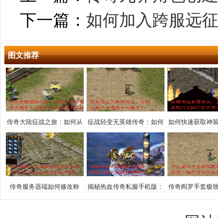
下一篇：
如何加入跨服远
图文推荐
传奇大陆征战之旅：如何从
征战轻变无英雄传奇：如何
如何快速获取神
新手蜕变为高手？攻略大全
从新手快速成长为高手？
法大陆冒险
为你指明方向
传奇服务器端如何修改称
揭秘热血传奇私服手机版：
传奇阎罗手套极
号？图文解说人物称号设置
隐藏宝藏究竟藏在哪里？
获取？属性详解
详细步骤