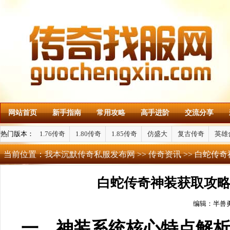
网站首页
新手指南
常用攻略
高手进阶
交流分享
热门版本：
1.76传奇
1.80传奇
1.85传奇
仿盛大
复古传奇
英雄
当前位置：
我本沉默传奇私服发布网
>>
传奇资讯
>> 白蛇传
白蛇传奇神装获取攻
编辑：半兽
一、神装系统核心特点解