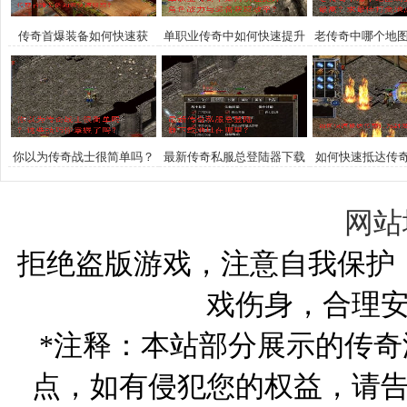
传奇首爆装备如何快速获
单职业传奇中如何快速提升
老传奇中哪个地
取？
角色战力与装备获取效率？
率最高？求最佳
荐。
你以为传奇战士很简单吗？
最新传奇私服总登陆器下载
如何快速抵达传奇1
这些技巧你掌握了吗？
地址在哪里？
殿？
网站
拒绝盗版游戏，注意自我保护
戏伤身，合理
*注释：本站部分展示的传
点，如有侵犯您的权益，请