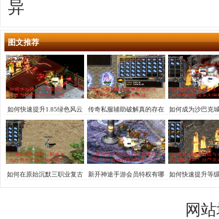
异
图文推荐
如何快速提升1.85绿色风云
传奇私服辅助破解真的存在
如何成为沙巴克
复古传奇的等级与装备？
吗？如何揭开游戏隐藏奥
传奇制胜秘诀
秘？
如何在原始沉默三职业复古
新开神途手游会员特权有哪
如何快速提升等
传奇中寻回游戏本真？
些？如何利用会员福利快速
合击技能如何搭
提升战力？
巴克攻城战术
网站