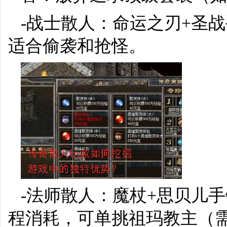
-战士散人：命运之刃+圣
适合偷袭和抢怪。
-法师散人：魔杖+思贝儿
程消耗，可单挑祖玛教主（