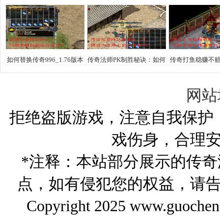
榜？打造亿万金库的终极攻
装备？
宝藏争夺战有哪
略是什么？
巧？
如何替换传奇996_1.76版本
传奇法师PK制胜秘诀：如何
传奇打鱼稳赚不
的自动战斗特效？
成为战场上的法术主宰？
提现秒到账是
网站
拒绝盗版游戏，注意自我保护
戏伤身，合理
*注释：本站部分展示的传
点，如有侵犯您的权益，请
Copyright 2025 www.gu