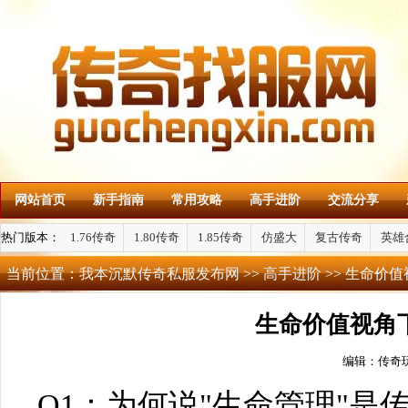
网站首页
新手指南
常用攻略
高手进阶
交流分享
热门版本：
1.76传奇
1.80传奇
1.85传奇
仿盛大
复古传奇
英雄
当前位置：
我本沉默传奇私服发布网
>>
高手进阶
>> 生命价
生命价值视角
编辑：传奇
Q1：为何说"生命管理"是