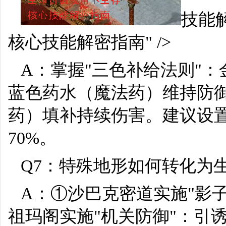
技能解
核心技能解密指南" />
A：掌握"三色补给法则"
蓝色药水（魔法药）维持防
药）填补持续伤害。建议设置自
70%。
Q7：特殊地形如何转化为
A：①沙巴克密道实施"影
祖玛阁实施"机关防御"：引