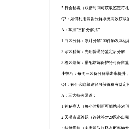
5.行会秘境（双倍时间可获取鉴定符
Q3：如何利用装备分解系统高效获取
A：掌握"三阶分解法"：
1.白装分解：累计分解100件触发幸运
2.紫装精炼：先用普通符鉴定后分解，
3.橙装熔炼：搭配熔炼保护符可保留
小技巧：每周三装备分解暴击率提升
Q4：有什么隐藏途径可获得稀有鉴定
A：三大特殊渠道：
1.神秘商人（每小时刷新可能携带5折
2.天书奇谭答题（连续答对20题必出
3.结婚系统（夫妻组队打怪有概率触发"