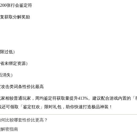
200张行会鉴定符
重复获取分解奖励
上限过低）
节省未绑定资源）
后消失）
定攻击类词条性价比最高
家相较普通玩家，周均鉴定符获取量提升413%。建议配合游戏内置的「符
戏还可领取「鉴定狂欢」限时礼包，助你快速打造极品神装！
如何比较哪套性价比更高？
能解密指南