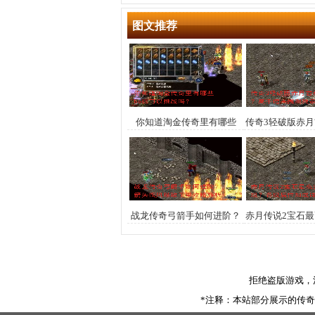
图文推荐
你知道淘金传奇里有哪些
传奇3轻破版赤
boss可以挑战吗？
高手速来围观
战龙传奇弓箭手如何进阶？
赤月传说2宝石
箭矢疾风破敌千里攻略解析
各级属性加
拒绝盗版游戏，
*注释：本站部分展示的传