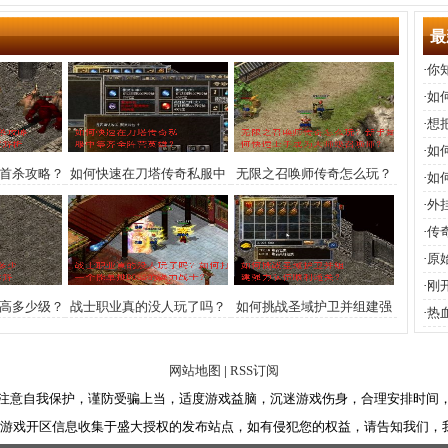
最
·
你
·
如
功
·
想
·
如
月首杀攻略？
如何快速在刀塔传奇私服中
无限之召唤师传奇怎么玩？
·
如
独家解析
集齐全阵营英雄？
新手如何快速上手成为大师
·
外
级召唤师？
范
·
传
·
原
·
刚
最高多少级？
战士职业真的没人玩了吗？
如何挑战圣域护卫并组建强
·
热
成详解
如何打造一个能单挑BOSS的
力队伍顺利通关？
效
强力战士？
网站地图
|
RSS订阅
注意自我保护，谨防受骗上当，适度游戏益脑，沉迷游戏伤身，合理安排时间
奇游戏开区信息收集于盛大授权的发布站点，如有侵犯您的权益，请告知我们，