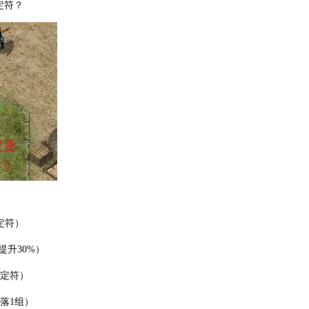
定符？
定符）
量提升30%）
鉴定符）
掉落1组）