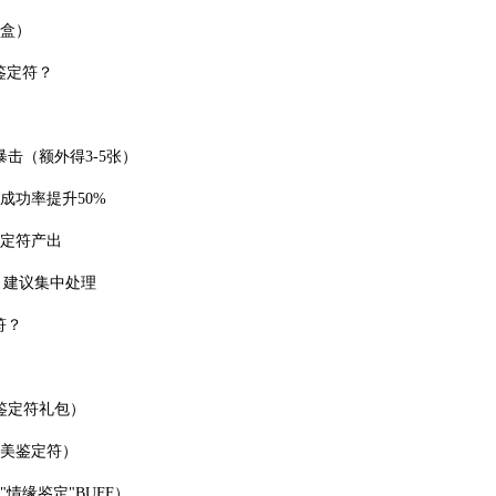
礼盒）
鉴定符？
暴击（额外得3-5张）
成功率提升50%
鉴定符产出
，建议集中处理
符？
鉴定符礼包）
完美鉴定符）
情缘鉴定"BUFF）