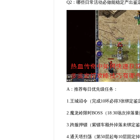
Q2：哪些日常活动必做能稳定产出鉴
A：推荐每日优先级任务：
1.王城诏令（完成10环必得3张绑定鉴
2.魔龙岭限时BOSS（18:30场次掉落
3.跨服押镖（紫镖车额外掉落未绑定
4.通天塔扫荡（第50层起每10层固定