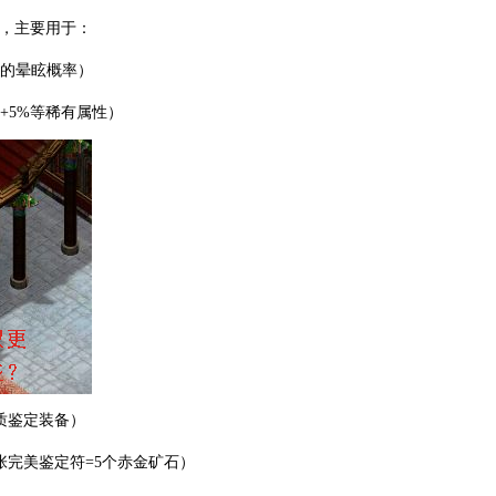
具，主要用于：
指的晕眩概率）
+5%等稀有属性）
质鉴定装备）
张完美鉴定符=5个赤金矿石）