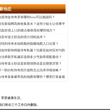
新动态
知道淘金传奇里有哪些boss可以挑战吗？
何在新福网高效收集泉水？这些小贴士让你事半
倍。
把血饮强上12的难点都表现在哪些地方？
何应对道士职业的强力消耗战术？
何找到传奇未知暗殿的隐藏地图入口位置？
挂如何影响韩版传奇私服？玩家应如何应对与防
？
奇法师新开私服应选择多少号勋章搭配最佳？
始传奇道士职业是前期强势还是后期更厉害？
开一秒白蛇传奇四方迷阵怎么玩求详细攻略？
血传奇装备爆率高的地图有哪些？哪里打装备最
率？
，享受健康生活。
我们将在三个工作日内删除。