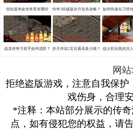
你知道淘金传奇里有哪些
传奇3轻破版赤月首杀攻略？
如何快速在刀塔
boss可以挑战吗？
高手速来围观独家解析
集齐全阵营
战龙传奇弓箭手如何进阶？
赤月传说2宝石最高多少级？
战士职业真的没
箭矢疾风破敌千里攻略解析
各级属性加成详解
如何打造一个能单挑
强力战士
网站
拒绝盗版游戏，注意自我保护
戏伤身，合理
*注释：本站部分展示的传
点，如有侵犯您的权益，请