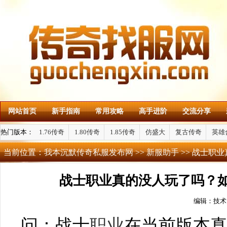
网站首页
新手指南
常用攻略
高手进阶
交流分享
热门版本：
1.76传奇
1.80传奇
1.85传奇
仿盛大
复古传奇
英雄
当前位置：
我本沉默传奇私服发布网
>>
新服助手
>> 战士职
战士职业真的没人玩了吗？如
编辑：技术
问：战士
职业
在当前版本