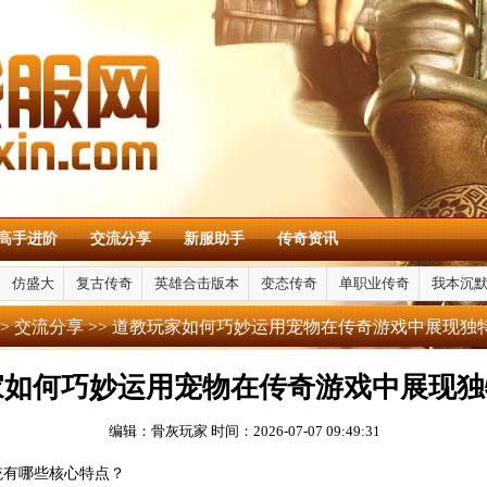
高手进阶
交流分享
新服助手
传奇资讯
仿盛大
复古传奇
英雄合击版本
变态传奇
单职业传奇
我本沉
>
交流分享
>> 道教玩家如何巧妙运用宠物在传奇游戏中展现独
家如何巧妙运用宠物在传奇游戏中展现独
编辑：骨灰玩家
时间：2026-07-07 09:49:31
统有哪些核心特点？