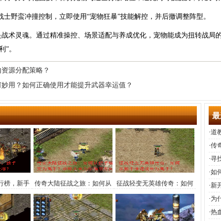
战士野蛮冲撞控制，立即使用“宠物狂暴”技能解控，并后撤调整阵型。
战术灵魂。通过精准操控、场景适配与养成优化，宠物能成为扭转战局的
利”。
内资源分配策略？
何妙用？如何正确使用才能提升武器幸运值？
最
·
道
优
·
传
最
·
寻
·
如
行榜，新手
传奇大陆征战之旅：如何从
征战轻变无英雄传奇：如何
·
新
称霸全服？
新手蜕变为高手？攻略大全
从新手快速成长为高手？
·
为
为你指明方向
·
热