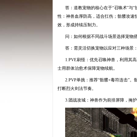
答：道教宠物的核心在于“召唤术”与
性：神兽血厚防高，适合扛伤；骷髅攻速快
效，形成持续压制力。
问：如何根据不同战斗场景选择宠物
答：需灵活切换宠物以应对三种场景
1.PVE刷怪：优先召唤神兽，利用
士用群体治愈术保障宠物续航。
2.PVP单挑：推荐“骷髅+毒符连
打断烈火剑法节奏。
3.团战攻城：神兽作为前排屏障，掩