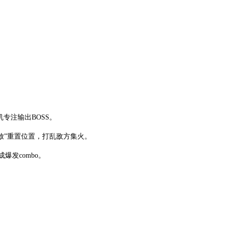
专注输出BOSS。
放”重置位置，打乱敌方集火。
爆发combo。