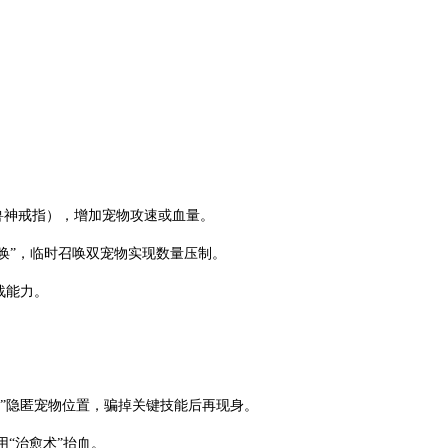
兽神戒指），增加宠物攻速或血量。
召唤”，临时召唤双宠物实现数量压制。
战能力。
”隐匿宠物位置，骗掉关键技能后再现身。
“治愈术”抬血。