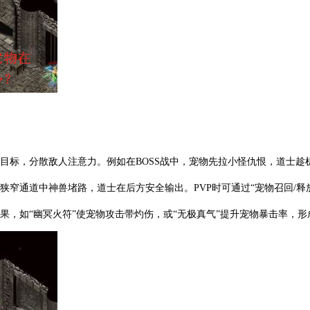
目标，分散敌人注意力。例如在BOSS战中，宠物先拉小怪仇恨，道士趁机
如狭窄通道中神兽堵路，道士在后方安全输出。PVP时可通过“宠物召回/释
果，如“幽冥火符”使宠物攻击带灼伤，或“无极真气”提升宠物暴击率，形成