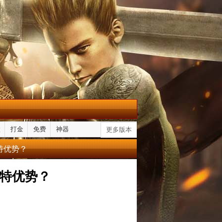
默
打金
免费
神器
更多版本
特优势？
特优势？