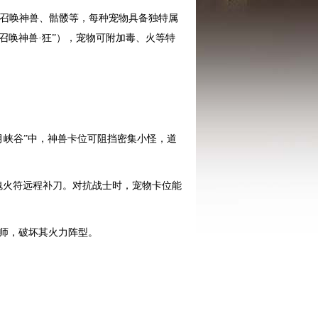
可召唤神兽、骷髅等，每种宠物具备独特属
召唤神兽·狂”），宠物可附加毒、火等特
月峡谷”中，神兽卡位可阻挡密集小怪，道
灵魂火符远程补刀。对抗战士时，宠物卡位能
法师，破坏其火力阵型。