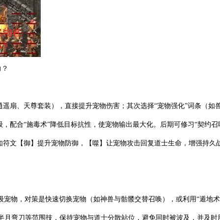
力？
：
如逍遥扇、天尊套装），直接提升宠物伤害；其次选择“宠物强化”词条（如
满级，配合“施毒术”降低目标抗性，使宠物输出最大化。后期可修习“契约
例如符文【御】提升宠物防御，【噬】让宠物攻击回复道士生命，增强持久
？
级宠物，对策是快速切换宠物（如神兽与骷髅交替召唤），或利用“遁地术
士半月弯刀等范围技，保持宠物与道士分散站位，避免同时被波及，并及时用