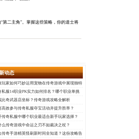
“第二主角”。掌握这些策略，你的道士将
新动态
教玩家如何巧妙运用宠物在传奇游戏中展现独特
势？
奇私服14职业PK实力如何排名？哪个职业单挑
强？
找比奇武器店坐标？传奇游戏攻略全解析
何高效参与传奇私服夺宝活动并提升胜率？
开传奇私服中哪个职业最适合新手玩家选择？
什么传奇游戏中命运之刃不如裁决之杖？
血传奇手游精英怪刷新时间全知道？这份攻略告