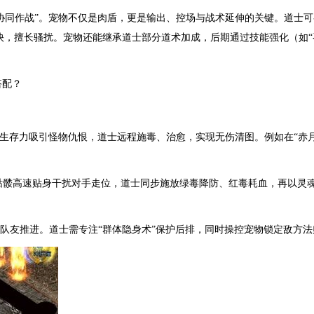
“协同作战”。宠物不仅是肉盾，更是输出、控场与战术延伸的关键。道士
，擅长骚扰。宠物还能继承道士部分道术加成，后期通过技能强化（如“
搭配？
：
其高生存力吸引怪物仇恨，道士远程施毒、治愈，实现无伤清图。例如在“赤
击”。骷髅高速贴身干扰对手走位，道士同步施放绿毒降防、红毒耗血，再以
护队友推进。道士需专注“群体隐身术”保护后排，同时操控宠物锁定敌方