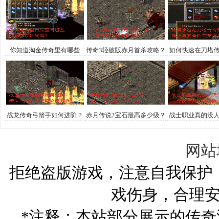
你知道淘金传奇里有哪些
传奇3轻破版赤月首杀攻略？
如何快速在刀塔
boss可以挑战吗？
高手速来围观独家解析
集齐全阵营
战龙传奇弓箭手如何进阶？
赤月传说2宝石最高多少级？
战士职业真的没
箭矢疾风破敌千里攻略解析
各级属性加成详解
如何打造一个能单挑
强力战士
网站
拒绝盗版游戏，注意自我保护
戏伤身，合理
*注释：本站部分展示的传