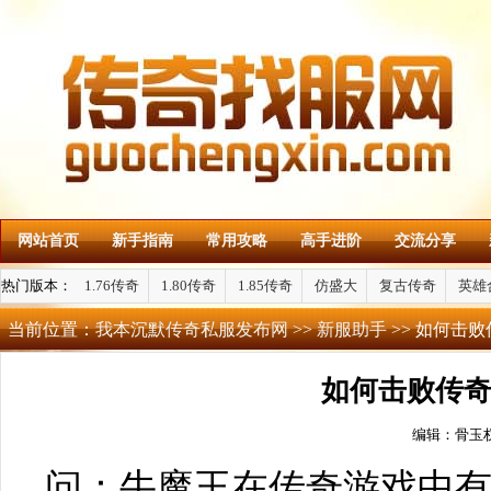
网站首页
新手指南
常用攻略
高手进阶
交流分享
热门版本：
1.76传奇
1.80传奇
1.85传奇
仿盛大
复古传奇
英雄
当前位置：
我本沉默传奇私服发布网
>>
新服助手
>> 如何击
如何击败传
编辑：骨玉
问：牛魔王在传奇游戏中