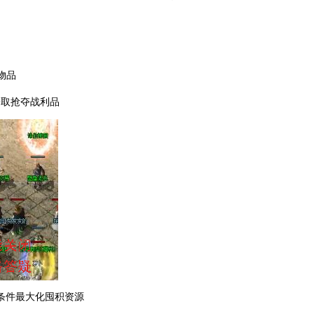
：
物品
拾取抢夺战利品
条件最大化囤积资源