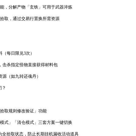
功能，分解产物「玄铁」可用于武器淬炼
书拾取，通过交易行置换所需资源
料（每日限兑3次）
，击杀指定怪物直接获得材料包
资源（如九转还魂丹）
闭？
「拾取规则修改验证」功能
榜模式」「清仓模式」三套方案一键切换
置为全拾取状态，防止长期挂机漏收活动道具