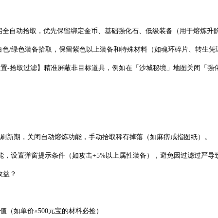
议开启全自动拾取，优先保留绑定金币、基础强化石、低级装备（用于熔炼升
：关闭白色/绿色装备拾取，保留紫色以上装备和特殊材料（如魂环碎片、转生
过【设置-拾取过滤】精准屏蔽非目标道具，例如在「沙城秘境」地图关闭「
BOSS集中刷新期，关闭自动熔炼功能，手动拾取稀有掉落（如麻痹戒指图纸）。
能，设置弹窗提示条件（如攻击+5%以上属性装备），避免因过滤过严导
收益？
值（如单价≥500元宝的材料必捡）