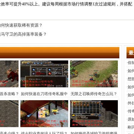
效率可提升40%以上。建议每周根据市场行情调整1次过滤规则，并搭
如何快速获取稀有资源？
祖马守卫的高掉落率装备？
最
·
你
·
如
功
·
想
·
如
月首杀攻略？
如何快速在刀塔传奇私服中
无限之召唤师传奇怎么玩？
·
如
独家解析
集齐全阵营英雄？
新手如何快速上手成为大师
·
外
级召唤师？
范
·
传
·
原
·
刚
最高多少级？
战士职业真的没人玩了吗？
如何挑战圣域护卫并组建强