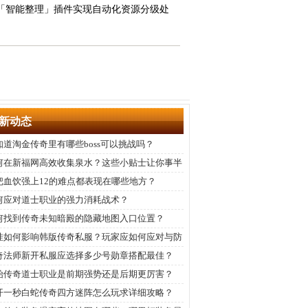
配「智能整理」插件实现自动化资源分级处
新动态
知道淘金传奇里有哪些boss可以挑战吗？
何在新福网高效收集泉水？这些小贴士让你事半
倍。
把血饮强上12的难点都表现在哪些地方？
何应对道士职业的强力消耗战术？
何找到传奇未知暗殿的隐藏地图入口位置？
挂如何影响韩版传奇私服？玩家应如何应对与防
？
奇法师新开私服应选择多少号勋章搭配最佳？
始传奇道士职业是前期强势还是后期更厉害？
开一秒白蛇传奇四方迷阵怎么玩求详细攻略？