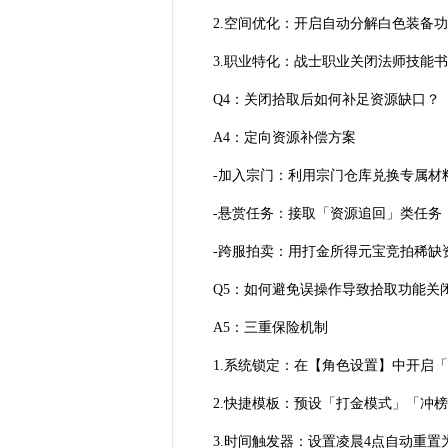
2.空间优化：开启自动分解白色装备
3.职业特化：战士职业关闭法师技能
Q4：关闭拾取后如何补足资源缺口？
A4：定向资源补偿方案
-加入宗门：利用宗门仓库兑换专属材
-悬赏任务：接取「资源追回」类任务
-跨服拍卖：用打金所得元宝竞拍稀缺
Q5：如何避免误操作导致拾取功能关
A5：三重保险机制
1.系统锁定：在【角色设置】中开启
2.快捷模板：预设「打金模式」「冲
3.时间触发器：设置凌晨4点自动重