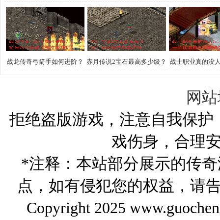
boss可以挑战吗？
高手速来围观独家解析
集齐全阵营
战龙传奇弓箭手如何进阶？
赤月传说2宝石最高多少级？
战士职业真的没
箭矢疾风破敌千里攻略解析
各级属性加成详解
如何打造一个能单挑
强力战士
网站
拒绝盗版游戏，注意自我保护
戏伤身，合理
*注释：本站部分展示的传
点，如有侵犯您的权益，请
Copyright 2025 www.gu