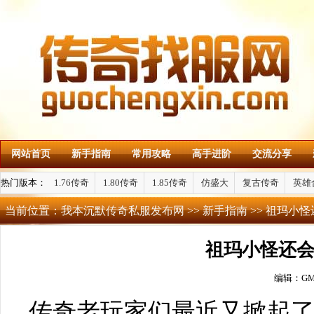
网站首页
新手指南
常用攻略
高手进阶
交流分享
热门版本：
1.76传奇
1.80传奇
1.85传奇
仿盛大
复古传奇
英雄
当前位置：
我本沉默传奇私服发布网
>>
新手指南
>> 祖玛小
祖玛小怪还
编辑：G
传奇老玩家们最近又掀起