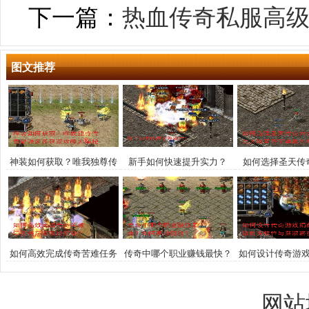
下一篇：
热血传奇私服高
图文推荐
神装如何获取？唯我独尊传
新手如何快速提升实力？
如何选择圣天传
奇最强装备获取攻略大揭秘
业？玛法大陆至
登顶巅
如何高效完成传奇苦难任务
传奇中哪个职业赚钱最快？
如何设计传奇游
并获取顶级奖励？
如何高效赚钱？
的多样性与获
网站