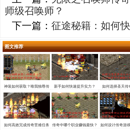
师级召唤师？
下一篇：
征途秘籍：如何
图文推荐
神装如何获取？唯我独尊传
新手如何快速提升实力？
如何选择圣天传
奇最强装备获取攻略大揭秘
业？玛法大陆至
登顶巅
如何高效完成传奇苦难任务
传奇中哪个职业赚钱最快？
如何设计传奇游