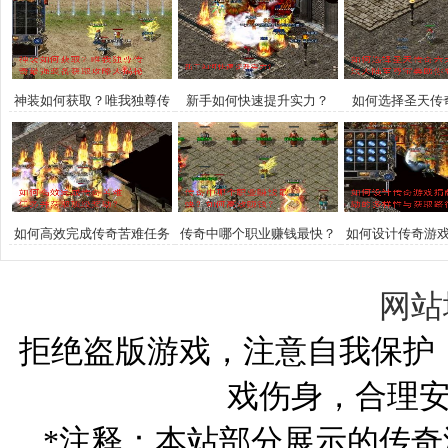
神装如何获取？唯我独尊传
新手如何快速提升实力？
如何选择圣天传
奇最强装备获取攻略大揭秘
业？玛法大陆至
登顶巅
如何高效完成传奇苦难任务
传奇中哪个职业赚钱最快？
如何设计传奇游
并获取顶级奖励？
如何高效赚钱？
的多样性与获
网站
拒绝盗版游戏，注意自我保护
戏伤身，合理
*注释：本站部分展示的传