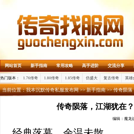
网站首页
新手指南
常用攻略
高手进阶
交流分享
热门版本：
1.76传奇
1.80传奇
1.85传奇
仿盛大
复古传奇
英雄
当前位置：
我本沉默传奇私服发布网
>>
新手指南
>> 传奇陨
传奇陨落，江湖犹在
编辑：魔龙
经典落幕，余温未散