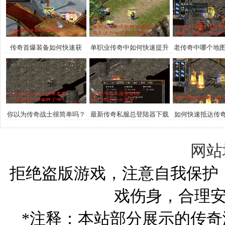
传奇首爆装备如何快速获
单职业传奇中如何快速提升
老传奇中哪个地
取？
角色战力与装备获取效率？
率最高？求最佳
荐。
你以为传奇战士很简单吗？
最新传奇私服总登陆器下载
如何快速抵达传奇1
这些技巧你掌握了吗？
地址在哪里？
殿？
网站
拒绝盗版游戏，注意自我保护
戏伤身，合理
*注释：本站部分展示的传