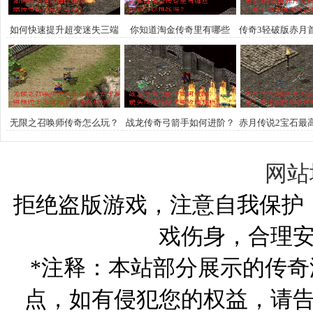
如何快速提升超变迷失三端
你知道淘金传奇里有哪些
传奇3轻破版赤月
传奇私服角色等级？
boss可以挑战吗？
高手速来围观
无限之召唤师传奇怎么玩？
战龙传奇弓箭手如何进阶？
赤月传说2宝石最
新手如何快速上手成为大师
箭矢疾风破敌千里攻略解析
各级属性加
级召唤师？
网站
拒绝盗版游戏，注意自我保护
戏伤身，合理
*注释：本站部分展示的传
点，如有侵犯您的权益，请