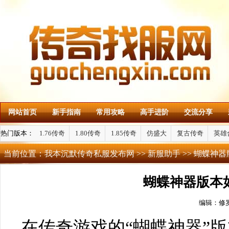
网站首页
新手指南
常用攻略
高手进阶
交流分享
热门版本：
1.76传奇
1.80传奇
1.85传奇
仿盛大
复古传奇
英雄
当前位置：
我本沉默传奇私服发布网
>>
新服助手
>> 蝴蝶神
蝴蝶神器版本
编辑：修
在传奇游戏的“蝴蝶神器”