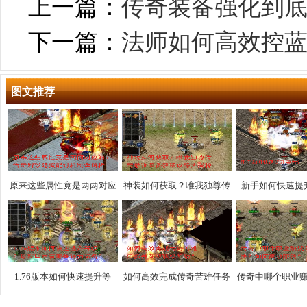
上一篇：
传奇装备强化到
下一篇：
法师如何高效控
图文推荐
原来这些属性竟是两两对应
神装如何获取？唯我独尊传
新手如何快速提
的？传奇游戏隐藏配对机制
奇最强装备获取攻略大揭秘
全解析
1.76版本如何快速提升等
如何高效完成传奇苦难任务
传奇中哪个职业
级？最新版本有哪些强力装
并获取顶级奖励？
如何高效赚