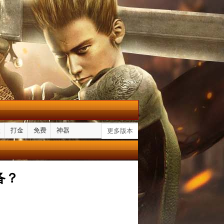
默
打金
免费
神器
更多版本
备？