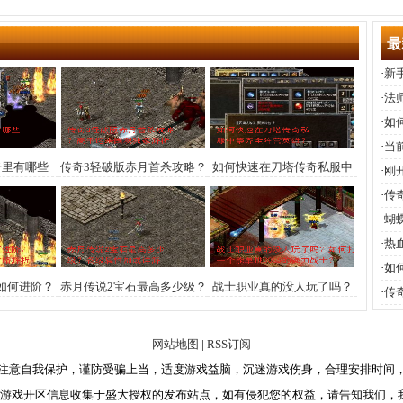
最
·
新
·
法
·
如
·
当
奇里有哪些
传奇3轻破版赤月首杀攻略？
如何快速在刀塔传奇私服中
·
刚
挑战吗？
高手速来围观独家解析
集齐全阵营英雄？
备
·
传
刀
·
蝴
·
热
·
如
如何进阶？
赤月传说2宝石最高多少级？
战士职业真的没人玩了吗？
·
传
里攻略解析
各级属性加成详解
如何打造一个能单挑BOSS的
强力战士？
网站地图
|
RSS订阅
注意自我保护，谨防受骗上当，适度游戏益脑，沉迷游戏伤身，合理安排时间
奇游戏开区信息收集于盛大授权的发布站点，如有侵犯您的权益，请告知我们，