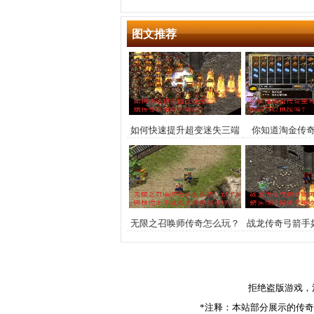
图文推荐
如何快速提升超变迷失三端
你知道淘金传
传奇私服角色等级？
boss可以
无限之召唤师传奇怎么玩？
战龙传奇弓箭手
新手如何快速上手成为大师
箭矢疾风破敌千
级召唤师？
拒绝盗版游戏，
*注释：本站部分展示的传