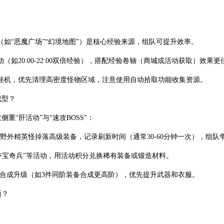
（如“恶魔广场”“幻境地图”）是核心经验来源，组队可提升效率。
如20:00-22:00双倍经验），搭配经验卷轴（商城或活动获取）效果更
挂机，优先清理高密度怪物区域，注意使用自动拾取功能收集资源。
成型？
重“肝活动”与“速攻BOSS”：
SS、野外精英怪掉落高级装备，记录刷新时间（通常30-60分钟一次），组
“夺宝奇兵”等活动，用活动积分兑换稀有装备或锻造材料。
PC合成升级（如3件同阶装备合成更高阶），优先提升武器和衣服。
面？