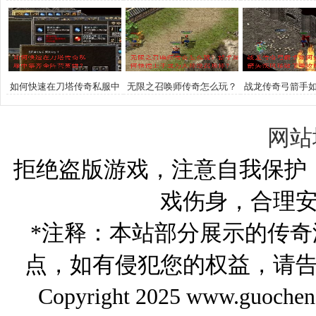
攻略详解带你快速收集
传奇私服角色等级？
boss可以挑
如何快速在刀塔传奇私服中
无限之召唤师传奇怎么玩？
战龙传奇弓箭手
集齐全阵营英雄？
新手如何快速上手成为大师
箭矢疾风破敌千
级召唤师？
网站
拒绝盗版游戏，注意自我保护
戏伤身，合理
*注释：本站部分展示的传
点，如有侵犯您的权益，请
Copyright 2025 www.gu