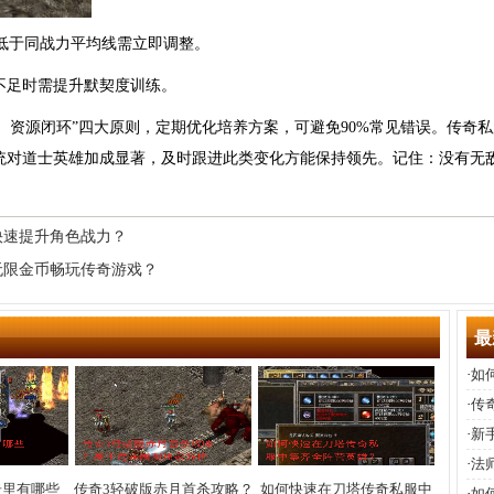
低于同战力平均线需立即调整。
，不足时需提升默契度训练。
、资源闭环”四大原则，定期优化培养方案，可避免90%常见错误。传奇
统对道士英雄加成显著，及时跟进此类变化方能保持领先。记住：没有无
快速提升角色战力？
9无限金币畅玩传奇游戏？
最
·
如
戏
·
传
·
新
·
法
奇里有哪些
传奇3轻破版赤月首杀攻略？
如何快速在刀塔传奇私服中
·
如