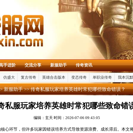
高手进阶
交流分享
新服助手
传奇资讯
仿盛大
复古传奇
英雄合击版本
变态传奇
单职业传奇
我本沉
>
新服助手
>> 传奇私服玩家培养英雄时常犯哪些致命错误？
奇私服玩家培养英雄时常犯哪些致命错
编辑：玄天
时间：2026-07-06 09:43:05
的核心环节，但许多玩家因错误培养方式导致资源浪费、成长滞后。本文