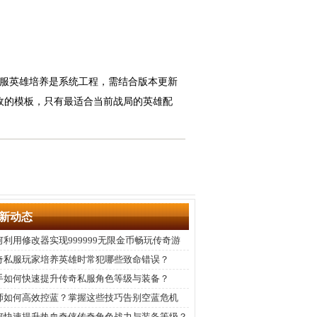
私服英雄培养是系统工程，需结合版本更新
敌的模板，只有最适合当前战局的英雄配
新动态
何利用修改器实现999999无限金币畅玩传奇游
？
奇私服玩家培养英雄时常犯哪些致命错误？
手如何快速提升传奇私服角色等级与装备？
师如何高效控蓝？掌握这些技巧告别空蓝危机
何快速提升热血奇侠传奇角色战力与装备等级？